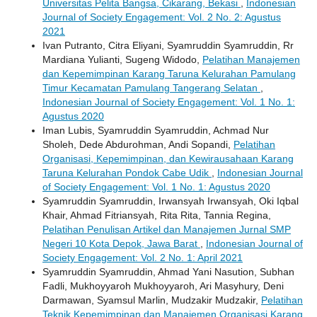
Universitas Pelita Bangsa, Cikarang, Bekasi
,
Indonesian
Journal of Society Engagement: Vol. 2 No. 2: Agustus
2021
Ivan Putranto, Citra Eliyani, Syamruddin Syamruddin, Rr
Mardiana Yulianti, Sugeng Widodo,
Pelatihan Manajemen
dan Kepemimpinan Karang Taruna Kelurahan Pamulang
Timur Kecamatan Pamulang Tangerang Selatan
,
Indonesian Journal of Society Engagement: Vol. 1 No. 1:
Agustus 2020
Iman Lubis, Syamruddin Syamruddin, Achmad Nur
Sholeh, Dede Abdurohman, Andi Sopandi,
Pelatihan
Organisasi, Kepemimpinan, dan Kewirausahaan Karang
Taruna Kelurahan Pondok Cabe Udik
,
Indonesian Journal
of Society Engagement: Vol. 1 No. 1: Agustus 2020
Syamruddin Syamruddin, Irwansyah Irwansyah, Oki Iqbal
Khair, Ahmad Fitriansyah, Rita Rita, Tannia Regina,
Pelatihan Penulisan Artikel dan Manajemen Jurnal SMP
Negeri 10 Kota Depok, Jawa Barat
,
Indonesian Journal of
Society Engagement: Vol. 2 No. 1: April 2021
Syamruddin Syamruddin, Ahmad Yani Nasution, Subhan
Fadli, Mukhoyyaroh Mukhoyyaroh, Ari Masyhury, Deni
Darmawan, Syamsul Marlin, Mudzakir Mudzakir,
Pelatihan
Teknik Kepemimpinan dan Manajemen Organisasi Karang