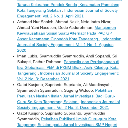
Taruna Kelurahan Pondok Benda, Kecamatan Pamulang,
Kota Tangerang Selatan
,
Indonesian Journal of Society
Engagement: Vol. 2 No. 1: April 2021
Achmad Nur Sholeh, Ahmad Nazir, Nefo Indra Nizar,
Ahmad Yani Nasution, Dede Abdurohman,
Manajemen
Kewirausahaan Sosial Suatu Alternatif Pada PAC GP
Ansor Kecamatan Cipondoh Kota Tangerang
,
Indonesian
Journal of Society Engagement: Vol. 1 No. 1: Agustus
2020
Iman Lubis, Syamruddin Syamruddin, Andi Sopandi, Sri
Sukapti, Fathur Rahman,
Pancasila dan Perdagangan di
Era Globalisasi: PkM di PKBM Bhakti Asih, Ciledug, Kota
Tangerang
,
Indonesian Journal of Society Engagement:
Vol. 2 No. 3: Desember 2021
Gatot Kusjono, Suprianto Suprianto, Ali Maddinsyah,
Syamruddin Syamruddin, Sugeng Widodo,
Pelatihan
Penulisan Naskah Ilmiah Jurnal Investigasi Bagi Guru-
Guru Se-Kota Tangerang Selatan
,
Indonesian Journal of
Society Engagement: Vol. 2 No. 3: Desember 2021
Gatot Kusjono, Suprianto Suprianto, Syamruddin
Syamruddin,
Pelatihan Publikasi Ilmiah Guru-guru Kota
Tangerang Selatan pada Jurnal Investigasi SMP Negeri