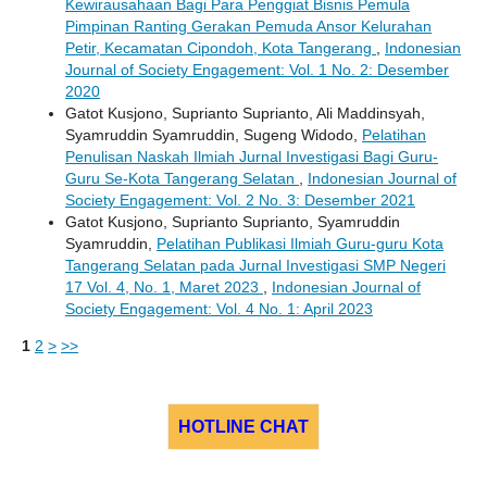
Kewirausahaan Bagi Para Penggiat Bisnis Pemula
Pimpinan Ranting Gerakan Pemuda Ansor Kelurahan
Petir, Kecamatan Cipondoh, Kota Tangerang
,
Indonesian
Journal of Society Engagement: Vol. 1 No. 2: Desember
2020
Gatot Kusjono, Suprianto Suprianto, Ali Maddinsyah,
Syamruddin Syamruddin, Sugeng Widodo,
Pelatihan
Penulisan Naskah Ilmiah Jurnal Investigasi Bagi Guru-
Guru Se-Kota Tangerang Selatan
,
Indonesian Journal of
Society Engagement: Vol. 2 No. 3: Desember 2021
Gatot Kusjono, Suprianto Suprianto, Syamruddin
Syamruddin,
Pelatihan Publikasi Ilmiah Guru-guru Kota
Tangerang Selatan pada Jurnal Investigasi SMP Negeri
17 Vol. 4, No. 1, Maret 2023
,
Indonesian Journal of
Society Engagement: Vol. 4 No. 1: April 2023
1
2
>
>>
HOTLINE CHAT