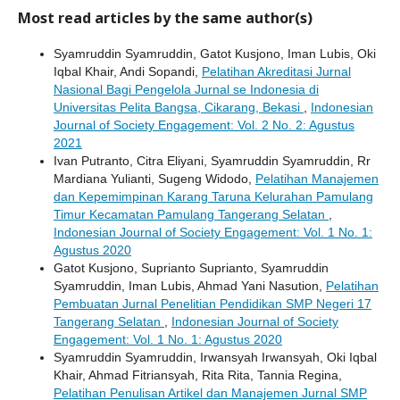
Most read articles by the same author(s)
Syamruddin Syamruddin, Gatot Kusjono, Iman Lubis, Oki
Iqbal Khair, Andi Sopandi,
Pelatihan Akreditasi Jurnal
Nasional Bagi Pengelola Jurnal se Indonesia di
Universitas Pelita Bangsa, Cikarang, Bekasi
,
Indonesian
Journal of Society Engagement: Vol. 2 No. 2: Agustus
2021
Ivan Putranto, Citra Eliyani, Syamruddin Syamruddin, Rr
Mardiana Yulianti, Sugeng Widodo,
Pelatihan Manajemen
dan Kepemimpinan Karang Taruna Kelurahan Pamulang
Timur Kecamatan Pamulang Tangerang Selatan
,
Indonesian Journal of Society Engagement: Vol. 1 No. 1:
Agustus 2020
Gatot Kusjono, Suprianto Suprianto, Syamruddin
Syamruddin, Iman Lubis, Ahmad Yani Nasution,
Pelatihan
Pembuatan Jurnal Penelitian Pendidikan SMP Negeri 17
Tangerang Selatan
,
Indonesian Journal of Society
Engagement: Vol. 1 No. 1: Agustus 2020
Syamruddin Syamruddin, Irwansyah Irwansyah, Oki Iqbal
Khair, Ahmad Fitriansyah, Rita Rita, Tannia Regina,
Pelatihan Penulisan Artikel dan Manajemen Jurnal SMP