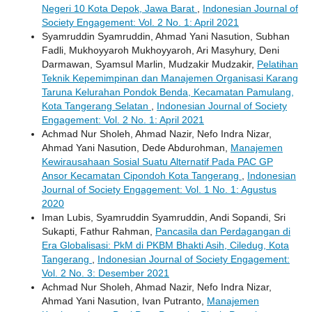
Negeri 10 Kota Depok, Jawa Barat
,
Indonesian Journal of
Society Engagement: Vol. 2 No. 1: April 2021
Syamruddin Syamruddin, Ahmad Yani Nasution, Subhan
Fadli, Mukhoyyaroh Mukhoyyaroh, Ari Masyhury, Deni
Darmawan, Syamsul Marlin, Mudzakir Mudzakir,
Pelatihan
Teknik Kepemimpinan dan Manajemen Organisasi Karang
Taruna Kelurahan Pondok Benda, Kecamatan Pamulang,
Kota Tangerang Selatan
,
Indonesian Journal of Society
Engagement: Vol. 2 No. 1: April 2021
Achmad Nur Sholeh, Ahmad Nazir, Nefo Indra Nizar,
Ahmad Yani Nasution, Dede Abdurohman,
Manajemen
Kewirausahaan Sosial Suatu Alternatif Pada PAC GP
Ansor Kecamatan Cipondoh Kota Tangerang
,
Indonesian
Journal of Society Engagement: Vol. 1 No. 1: Agustus
2020
Iman Lubis, Syamruddin Syamruddin, Andi Sopandi, Sri
Sukapti, Fathur Rahman,
Pancasila dan Perdagangan di
Era Globalisasi: PkM di PKBM Bhakti Asih, Ciledug, Kota
Tangerang
,
Indonesian Journal of Society Engagement:
Vol. 2 No. 3: Desember 2021
Achmad Nur Sholeh, Ahmad Nazir, Nefo Indra Nizar,
Ahmad Yani Nasution, Ivan Putranto,
Manajemen