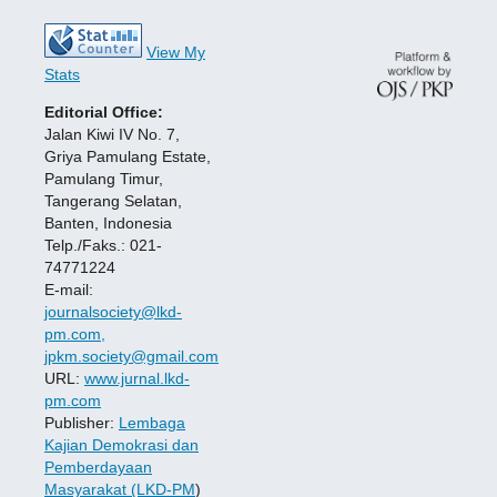
View My
Stats
Editorial Office:
Jalan Kiwi IV No. 7,
Griya Pamulang Estate,
Pamulang Timur,
Tangerang Selatan,
Banten, Indonesia
Telp./Faks.: 021-
74771224
E-mail:
journalsociety@lkd-
pm.com,
jpkm.society@gmail.com
URL:
www.jurnal.lkd-
pm.com
Publisher:
Lembaga
Kajian Demokrasi dan
Pemberdayaan
Masyarakat (LKD-PM
)