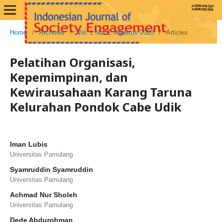
Home
/
Archives
/
Vol. 1 No. 1: Agustus 2020
/
Articles
Pelatihan Organisasi,
Kepemimpinan, dan
Kewirausahaan Karang Taruna
Kelurahan Pondok Cabe Udik
Iman Lubis
Universitas Pamulang
Syamruddin Syamruddin
Universitas Pamulang
Achmad Nur Sholeh
Universitas Pamulang
Dede Abdurohman