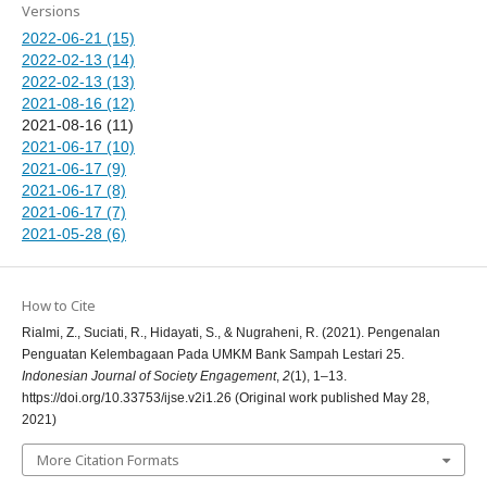
Versions
2022-06-21 (15)
2022-02-13 (14)
2022-02-13 (13)
2021-08-16 (12)
2021-08-16 (11)
2021-06-17 (10)
2021-06-17 (9)
2021-06-17 (8)
2021-06-17 (7)
2021-05-28 (6)
How to Cite
Rialmi, Z., Suciati, R., Hidayati, S., & Nugraheni, R. (2021). Pengenalan
Penguatan Kelembagaan Pada UMKM Bank Sampah Lestari 25.
Indonesian Journal of Society Engagement
,
2
(1), 1–13.
https://doi.org/10.33753/ijse.v2i1.26 (Original work published May 28,
2021)
More Citation Formats