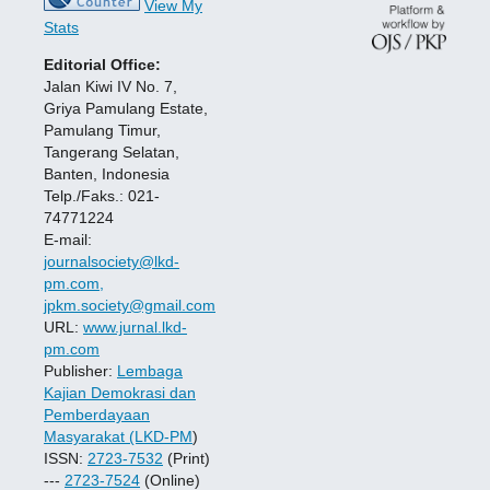
View My
Stats
Editorial Office:
Jalan Kiwi IV No. 7,
Griya Pamulang Estate,
Pamulang Timur,
Tangerang Selatan,
Banten, Indonesia
Telp./Faks.: 021-
74771224
E-mail:
journalsociety@lkd-
pm.com,
jpkm.society@gmail.com
URL:
www.jurnal.lkd-
pm.com
Publisher:
Lembaga
Kajian Demokrasi dan
Pemberdayaan
Masyarakat (LKD-PM
)
ISSN:
2723-7532
(Print)
---
2723-7524
(Online)