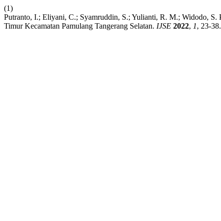
(1)
Putranto, I.; Eliyani, C.; Syamruddin, S.; Yulianti, R. M.; Widod
Timur Kecamatan Pamulang Tangerang Selatan.
IJSE
2022
,
1
, 23-38.