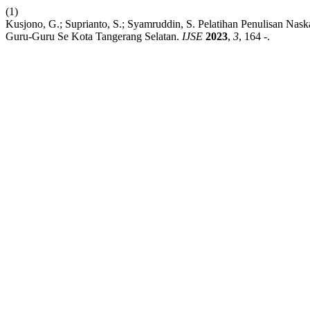
(1)
Kusjono, G.; Suprianto, S.; Syamruddin, S. Pelatihan Penulisan Nas
Guru-Guru Se Kota Tangerang Selatan.
IJSE
2023
,
3
, 164 -.